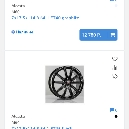
Alcasta
M60
7x17 5x114.3 64.1 ET40 graphite
Наличие
12 780 Р.
0
Alcasta
M64
7x17 5x114.3 54.1 ET45 black