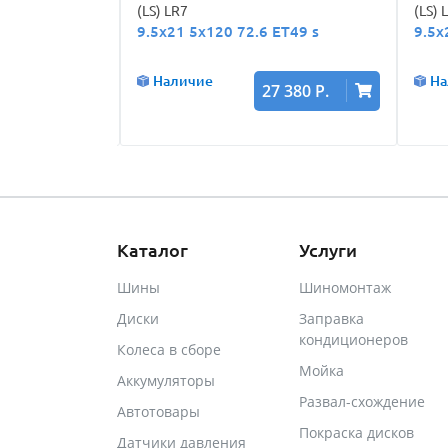
(LS) LR7
(LS) 
 ET49 gmf
9.5x21 5x120 72.6 ET49 s
9.5x
Наличие
На
 400 Р.
27 380 Р.
Каталог
Услуги
Шины
Шиномонтаж
Диски
Заправка
кондиционеров
Колеса в сборе
Мойка
Аккумуляторы
Развал-схождение
Автотовары
Покраска дисков
Датчики давления