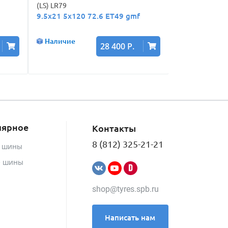
(LS) LR79
(LS) LR7
9.5x21 5x120 72.6 ET49 gmf
9.5x21 5x120 
Наличие
Наличие
28 400 Р.
лярное
Контакты
8 (812) 325-21-21
е шины
е шины
shop@tyres.spb.ru
Написать нам