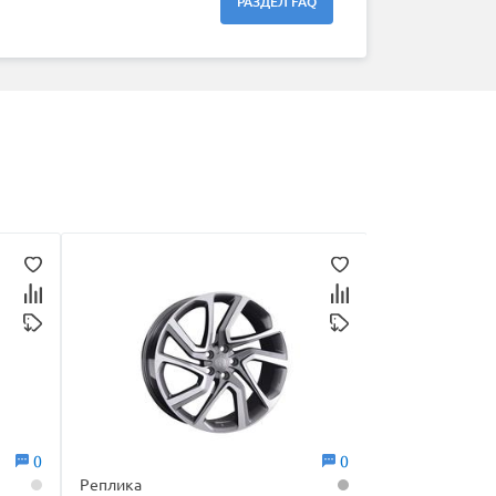
РАЗДЕЛ FAQ
0
0
Реплика
Реплика