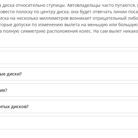
 диска относительно ступицы. Автовладельцы часто путаются, 
вести полоску по центру диска, она будет отвечать линии поса
диска на несколько миллиметров возникает отрицательный либ
торые допуски по изменению вылета на меньшую или большую 
 на полную симметрию расположения колес. На сам вылет никак
ые диски?
их?
итых дисков?