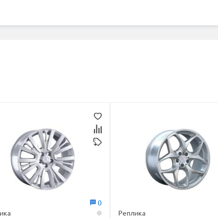
0
ика
Реплика