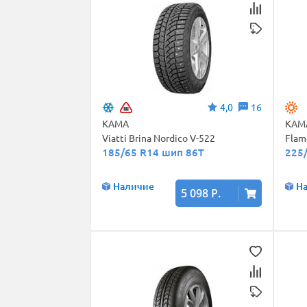
4,0
16
КАМА
КАМ
Viatti Brina Nordico V-522
Flam
185/65 R14 шип 86T
225
Наличие
Н
5 098 Р.