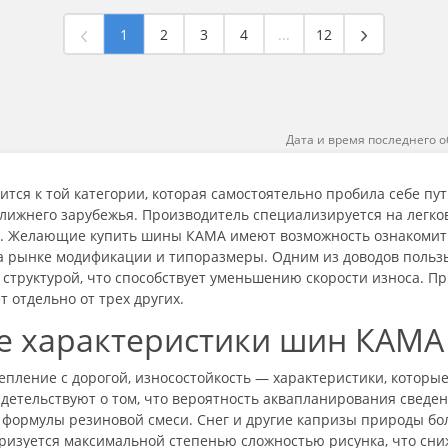
1
2
3
4
...
12
Дата и время последнего о
тся к той категории, которая самостоятельно пробила себе пут
ближнего зарубежья. Производитель специализируется на легко
. Желающие купить шины КАМА имеют возможность ознакомитьс
а рынке модификации и типоразмеры. Одним из доводов пользы
й структурой, что способствует уменьшению скорости износа. П
 отдельно от трех других.
е характеристики шин КАМА
епление с дорогой, износостойкость — характеристики, которы
идетельствуют о том, что вероятность аквапланирования свед
формулы резиновой смеси. Снег и другие капризы природы бол
еризуется максимальной степенью сложностью рисунка, что сни