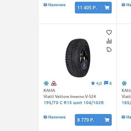
Наличие
Н
11 405 Р.
4,0
8
КАМА
КАМ
Viatti Vettore Inverno V-524
Viat
195/70 C R15 шип 104/102R
185
Наличие
Н
8 779 Р.