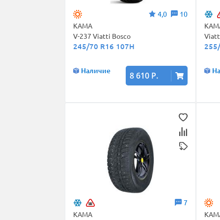
4,0
10
КАМА
КАМ
V-237 Viatti Bosco
Viat
245/70 R16 107H
255
Наличие
Н
8 610 Р.
7
КАМА
КАМ