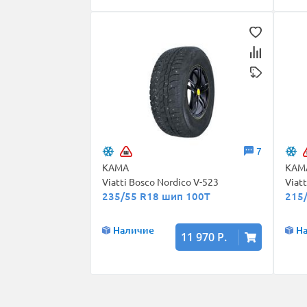
7
КАМА
КАМ
Viatti Bosco Nordico V-523
Viat
235/55 R18 шип 100T
215
Наличие
Н
11 970 Р.