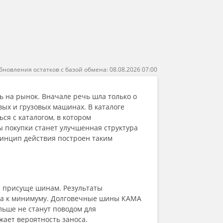
Starmaxx
Sunfull
Three-A
Tigar
Torero
Torque
Tourador
бновления остатков с базой обмена: 08.08.2026 07:00
Toyo
Tracmax
TRAZANO
ь на рынок. Вначале речь шла только о
Triangle
вых и грузовых машинах. В каталоге
Tunga
я с каталогом, в котором
Unigrip
 покупки станет улучшенная структура
Unistar
ринцип действия построен таким
Viatti
Vittos
Vredestein
Wanda
е присуще шинам. Результаты
Wanli
ена к минимуму. Долговечные шины КАМА
WestLake
ьше не станут поводом для
Windforce
жает вероятность заноса.
Winrun