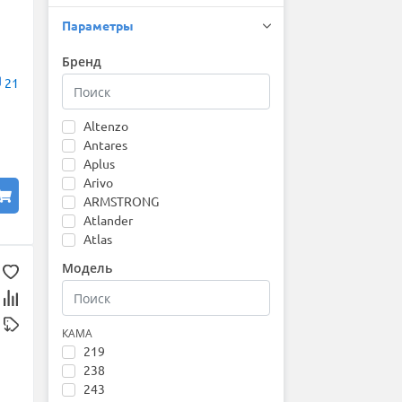
Параметры
Бренд
21
Altenzo
Antares
Aplus
Arivo
ARMSTRONG
Atlander
Atlas
Attar
Модель
Austone
Autogreen
Barez
Bars
КАМА
219
Barum
238
Bearway
243
Belshina