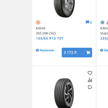
0
КАМА
КАМ
365 (НК-242)
Viat
155/65 R13 73T
255
Наличие
Н
3 172 Р.