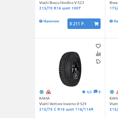
Viatti Bosco Nordico V-523
Bree
215/70 R16 шип 100T
175
Наличие
Н
8 211 Р.
4,0
8
КАМА
КАМ
Viatti Vettore Inverno V-524
Viat
215/75 C R16 шип 116/114R
215