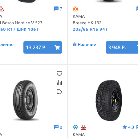
7
А
КАМА
ti Bosco Nordico V-523
Breeze НК-132
/60 R17 шип 106T
205/65 R15 94T
аличие
Наличие
13 237 Р.
3 948 Р.
0
4,0
А
КАМА