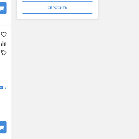
Kavir Tire
СБРОСИТЬ
Kleber
Kumho
LANDROCK
Landsail
Landspider
Lanvigator
Lassa
Laufenn
Leao
Marshal
Massimo
Matador
7
Maxxis
Meteor
Michelin
MIRAGE
Nankang
Nexen
Nokian Tyres (Ikon)
NorTec