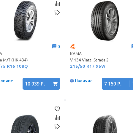
0
А
КАМА
e M/T (НК-434)
V-134 Viatti Strada 2
/75 R16 108Q
215/50 R17 95W
аличие
Наличие
10 939 Р.
7 159 Р.