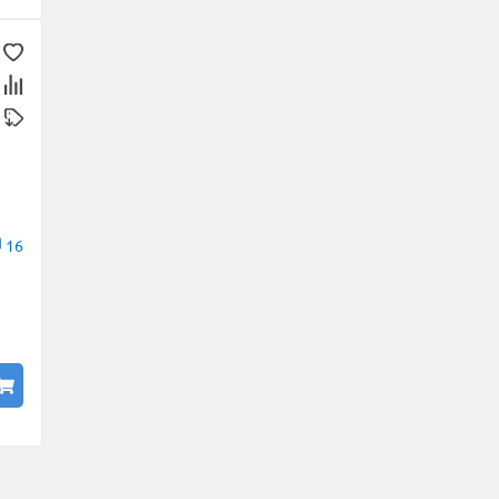
Onyx
Ovation
Pace
Pirelli
Powertrac
Prinx
Rapid
ROADBOSS
Roadcruza
Roadking
Roadmarch
16
Roador
Roadstone
ROADX (by Sailun)
RockBlade
Rotalla
Royal Black
Sailun
Satoya
Sonix
SPARE TIRE