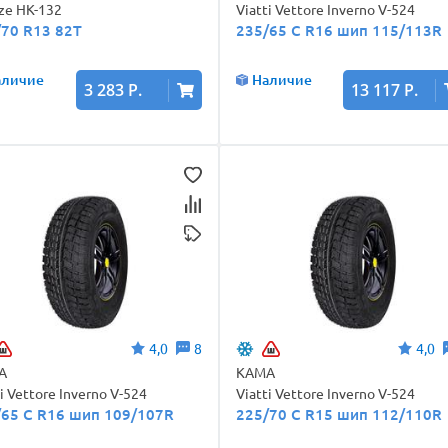
ze НК-132
Viatti Vettore Inverno V-524
/70 R13 82T
235/65 C R16 шип 115/113R
аличие
Наличие
3 283 Р.
13 117 Р.
4,0
8
4,0
А
КАМА
ti Vettore Inverno V-524
Viatti Vettore Inverno V-524
/65 C R16 шип 109/107R
225/70 C R15 шип 112/110R