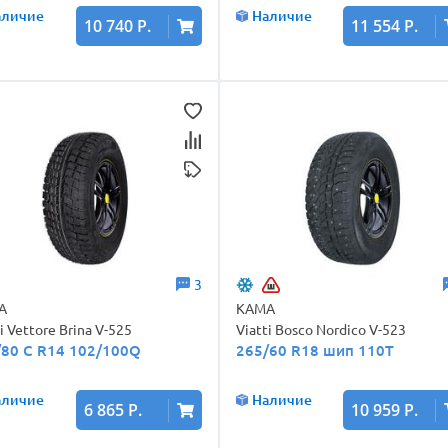
аличие
Наличие
10 740 Р.
11 554 Р.
3
А
КАМА
ti Vettore Brina V-525
Viatti Bosco Nordico V-523
/80 C R14 102/100Q
265/60 R18 шип 110T
аличие
Наличие
6 865 Р.
10 959 Р.