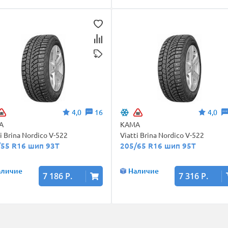
4,0
16
4,0
А
КАМА
ti Brina Nordico V-522
Viatti Brina Nordico V-522
/55 R16 шип 93T
205/65 R16 шип 95T
аличие
Наличие
7 186 Р.
7 316 Р.