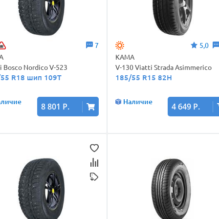
7
5,0
А
КАМА
ti Bosco Nordico V-523
V-130 Viatti Strada Asimmerico
/55 R18 шип 109T
185/55 R15 82H
аличие
Наличие
8 801 Р.
4 649 Р.