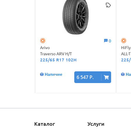
0
0
Arivo
HiFly
Traverso ARV H/T
ALL-T
225/65 R17 102H
225/
Наличие
На
732 Р.
6 547 Р.
Каталог
Услуги