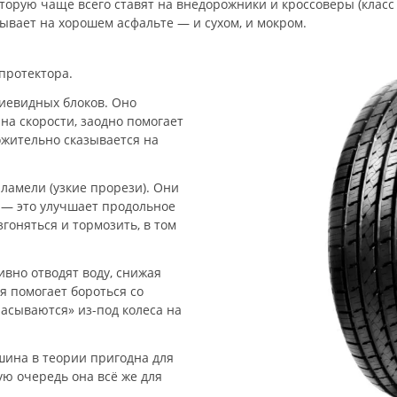
оторую чаще всего ставят на внедорожники и кроссоверы (класс 
ывает на хорошем асфальте — и сухом, и мокром.
протектора.
иевидных блоков. Оно
на скорости, заодно помогает
ожительно сказывается на
ламели (узкие прорези). Они
— это улучшает продольное
згоняться и тормозить, в том
вно отводят воду, снижая
я помогает бороться со
расываются» из-под колеса на
 шина в теории пригодна для
вую очередь она всё же для