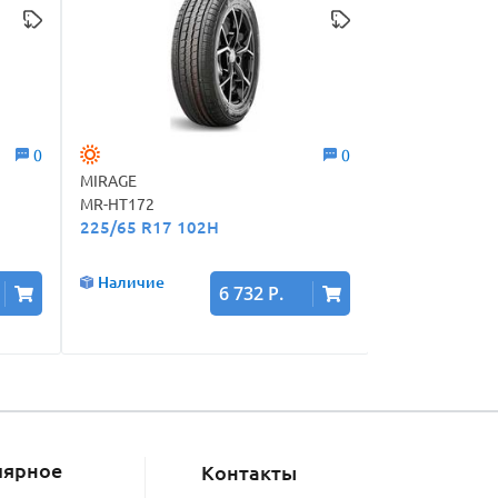
0
0
MIRAGE
Arivo
MR-HT172
Traverso ARV H
225/65 R17 102H
225/65 R17 
Наличие
Наличие
6 732 Р.
лярное
Контакты