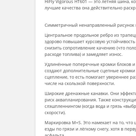
HiFly Vigorous HT601 — это летняя шина, к
лучшие качества она действительно раскр
Симметричный ненаправленный рисунок 
Центральное продольное ребро из трапец
здорово повышает курсовую устойчивость 
снизить сопротивление качению (что пол
расходе топлива) и замедляет износ.
Удлинённые поперечные кромки блоков и 
создают дополнительные сцепные кромки 
сцепление, то есть помогает увереннее ра
числе на скользкой поверхности.
Широкие дренажные канавки. Они эффекти
риск аквапланирования. Также конструкци
слэшпленнингом (когда вода и грязь «выб
скорости).
Маркировка M+S. Это намекает на то, что
езды по грязи и лёгкому снегу, хотя в пер
асфальта.