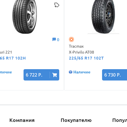
0
Tracmax
uri 221
X-Privilo AT08
65 R17 102H
225/65 R17 102T
личие
Наличие
6 722 Р.
6 730 Р.
Компания
Покупателю
Попу