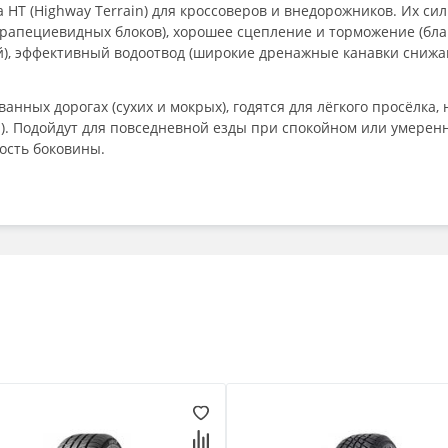
а HT (Highway Terrain) для кроссоверов и внедорожников. Их с
 трапециевидных блоков), хорошее сцепление и торможение (бл
), эффективный водоотвод (широкие дренажные канавки снижаю
нных дорогах (сухих и мокрых), годятся для лёгкого просёлка, 
и). Подойдут для повседневной езды при спокойном или умерен
ость боковины.