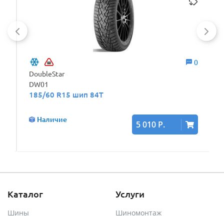
6
0
DoubleStar
DW01
185/60 R15 шип 84T
Наличие
5 010 Р.
Каталог
Услуги
Шины
Шиномонтаж