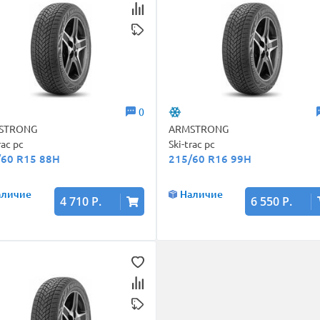
0
STRONG
ARMSTRONG
rac pc
Ski-trac pc
/60 R15 88H
215/60 R16 99H
аличие
Наличие
4 710 Р.
6 550 Р.