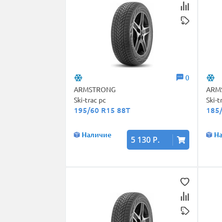
0
ARMSTRONG
ARM
Ski-trac pc
Ski-t
195/60 R15 88T
185
Наличие
Н
5 130 Р.