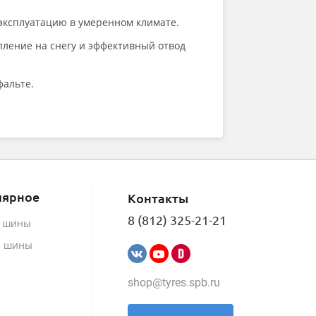
Onyx
Ovation
эксплуатацию в умеренном климате.
Pace
ление на снегу и эффективный отвод
Pirelli
Powertrac
Prinx
фальте.
Rapid
ROADBOSS
Roadcruza
Roadking
Roadmarch
Roador
Roadstone
лярное
Контакты
ROADX (by Sailun)
RockBlade
8 (812) 325-21-21
е шины
Rotalla
Royal Black
е шины
Sailun
Satoya
shop@tyres.spb.ru
Sonix
SPARE TIRE