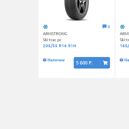
0
ARMSTRONG
ARM
Ski-trac pc
Ski-t
205/55 R16 91H
165
Наличие
Н
5 600 Р.