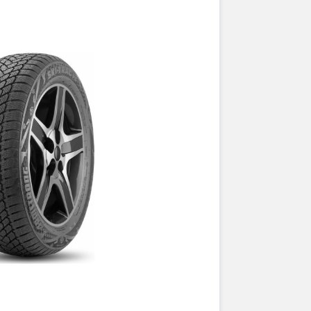
Kavir Tire
Kleber
Kumho
LANDROCK
Landsail
Landspider
Lanvigator
Lassa
Laufenn
Leao
Marshal
Massimo
Matador
Maxxis
Meteor
Michelin
MIRAGE
Nankang
Nexen
Nokian Tyres (Ikon)
NorTec