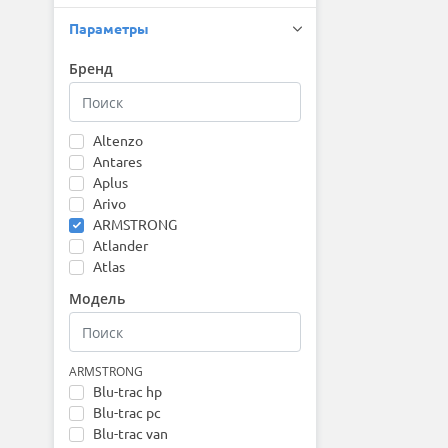
Параметры
Бренд
Altenzo
Antares
Aplus
Arivo
ARMSTRONG
Atlander
Atlas
Attar
Модель
Austone
Autogreen
Barez
Bars
ARMSTRONG
Blu-trac hp
Barum
Blu-trac pc
Bearway
Blu-trac van
Belshina