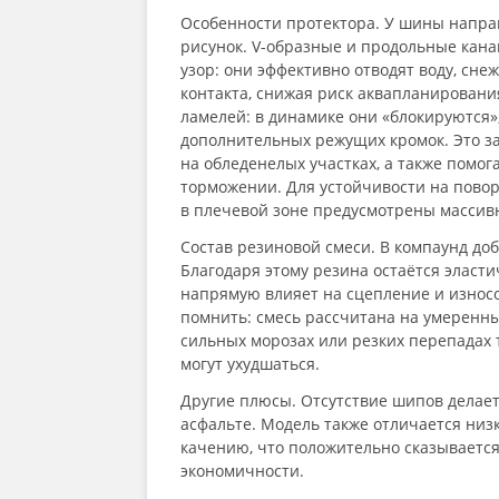
Особенности протектора. У шины напр
рисунок. V-образные и продольные кан
узор: они эффективно отводят воду, сне
контакта, снижая риск аквапланирования
ламелей: в динамике они «блокируются»
дополнительных режущих кромок. Это з
на обледенелых участках, а также помог
торможении. Для устойчивости на пово
в плечевой зоне предусмотрены массив
Состав резиновой смеси. В компаунд до
Благодаря этому резина остаётся эласти
напрямую влияет на сцепление и износо
помнить: смесь рассчитана на умеренн
сильных морозах или резких перепадах
могут ухудшаться.
Другие плюсы. Отсутствие шипов делает
асфальте. Модель также отличается ни
качению, что положительно сказываетс
экономичности.