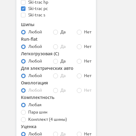
Ski-trac hp
BfGoodrich
Ski-trac pc
Boto
Ski-trac s
Bridgestone
Tru-trac ht
Centara
Шипы
Tru-trac su
Comforser
Любой
Да
Нет
Compasal
Run-flat
Continental
Любой
Да
Нет
Contyre
Cooper
Легкогрузовая (С)
Cordiant
Любой
Да
Нет
Delinte
Для электрических авто
Double Coin
Любой
Да
Нет
DoubleStar
Омологация
Dunlop
Любой
Да
Нет
Duraturn
Комплектность
Dynamo
Evergreen
Любая
Falken
Пара шин
Firemax
Комплект (4 шины)
Firestone
Уценка
Formula
Любой
Да
Нет