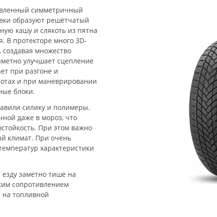
авленный симметричный
авки образуют решётчатый
жную кашу и слякоть из пятна
. В протекторе много 3D-
, создавая множество
аметно улучшает сцепление
ает при разгоне и
ротах и при маневрировании
ные блоки.
бавили силику и полимеры.
чной даже в мороз, что
стойкость. При этом важно
ый климат. При очень
 температур характеристики
 езду заметно тише на
зким сопротивлением
я на топливной