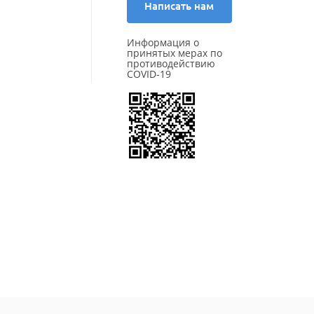
Starmaxx
Написать нам
Sunfull
Three-A
Информация о
Tigar
принятых мерах по
Torero
противодействию
Torque
COVID-19
Tourador
Toyo
Tracmax
TRAZANO
Triangle
Tunga
Unigrip
Unistar
Viatti
Vittos
Vredestein
Wanda
Wanli
WestLake
Windforce
Winrun