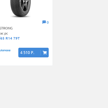
0
STRONG
rac pc
/65 R14 79T
аличие
4 510 Р.