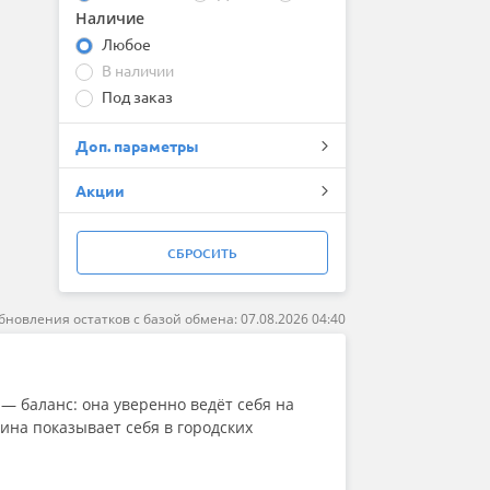
Fortune
Наличие
Forward
Любое
Fronway
General (by Continental)
В наличии
Gislaved
Под заказ
Goform
Goodride
Доп. параметры
Goodyear
Greentrac
Акции
Grenlander
Gripmax
GT Radial
СБРОСИТЬ
HABILEAD
Hankook
бновления остатков с базой обмена: 07.08.2026 04:40
Headway
HiFly
HiLO
Ikon (Nokian Tyres)
 — баланс: она уверенно ведёт себя на
ILINK
ина показывает себя в городских
Imperial
Joyroad
Kapsen