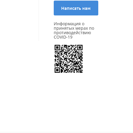
Starmaxx
Sunfull
Написать нам
Three-A
Tigar
Информация о
Torero
принятых мерах по
Torque
противодействию
COVID-19
Tourador
Toyo
Tracmax
TRAZANO
Triangle
Tunga
Unigrip
Unistar
Viatti
Vittos
Vredestein
Wanda
Wanli
WestLake
Windforce
Winrun