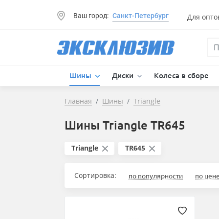
Ваш город:
Санкт-Петербург
Для опто
Шины
Диски
Колеса в сборе
Главная
Шины
Triangle
Шины Triangle TR645
Triangle
TR645
Сортировка:
по популярности
по цен