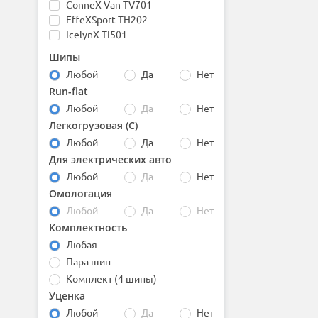
ConneX Van TV701
BfGoodrich
EffeXSport TH202
Boto
IcelynX TI501
Bridgestone
PS01
Centara
Шипы
Protract TE301
Comforser
Любой
Да
Нет
ReliaX TE307
Compasal
Run-flat
ReliaX Touring TE307
Continental
Любой
Да
Нет
SeasonX TA01
Contyre
SeasonX Van TA702
Cooper
Легкогрузовая (С)
Snow LL01
Cordiant
Любой
Да
Нет
Snow Lion TR777
Delinte
Для электрических авто
Snow PL01
Double Coin
Любой
Да
Нет
SnowLink PL02
DoubleStar
Омологация
SporteX TH201
Dunlop
Любой
Да
Нет
TR 968
Duraturn
Комплектность
TR257
Dynamo
TR281
Evergreen
Любая
TR645
Falken
Пара шин
TR646
Firemax
Комплект (4 шины)
TR652
Firestone
Уценка
TR737
Formula
Любой
Да
Нет
TR797