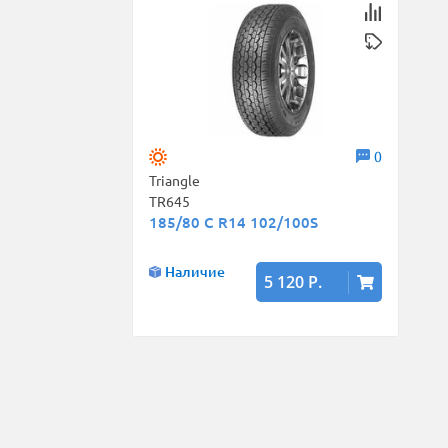
0
Triangle
TR645
185/80 C R14 102/100S
Наличие
5 120 Р.