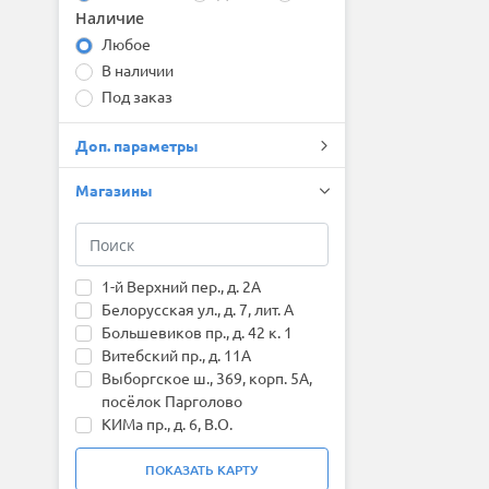
Fortune
Наличие
TR918
Forward
Любое
TR928
Fronway
TR978
General (by Continental)
В наличии
Trin PL02
Gislaved
Под заказ
WinterX TW401
Goform
Goodride
Доп. параметры
Goodyear
Greentrac
Магазины
Grenlander
Gripmax
GT Radial
HABILEAD
1-й Верхний пер., д. 2А
Hankook
Белорусская ул., д. 7, лит. А
Headway
Большевиков пр., д. 42 к. 1
HiFly
Витебский пр., д. 11А
HiLO
Выборгское ш., 369, корп. 5А,
Ikon (Nokian Tyres)
посёлок Парголово
ILINK
КИМа пр., д. 6, В.О.
Imperial
Народного Ополчения пр., д.
Joyroad
201К
ПОКАЗАТЬ
КАРТУ
Kapsen