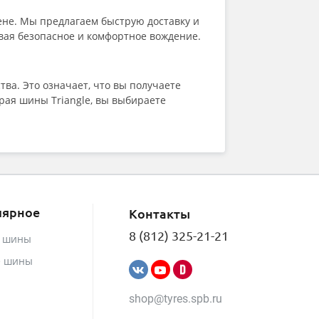
Onyx
Ovation
ене. Мы предлагаем быструю доставку и
Pace
ивая безопасное и комфортное вождение.
Pirelli
Powertrac
Prinx
тва. Это означает, что вы получаете
Rapid
рая шины Triangle, вы выбираете
ROADBOSS
Roadcruza
Roadking
Roadmarch
Roador
Roadstone
ROADX (by Sailun)
лярное
Контакты
RockBlade
Rotalla
8 (812) 325-21-21
е шины
Royal Black
Sailun
е шины
Satoya
Sonix
shop@tyres.spb.ru
SPARE TIRE