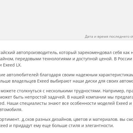
Дата и время последнего о
айский автопроизводитель, который зарекомендовал себя как
айном, передовыми технологиями и доступной ценой. В России
и Exeed LX.
ерие автолюбителей благодаря своим надежным характеристик
ольше владельцев Exeed выбирают наши диски для своих автом
 можете столкнуться с несколькими трудностями. Например, п
, может быть непростой задачей. В нашей компании мы предла
ed. Наши специалисты знают все особенности моделей Exeed и
втомобиля.
ортимент. д.сков разных дизайнов, цветов и материалов. вы см
eed и придадут ему еще больше стиля и элегантности.