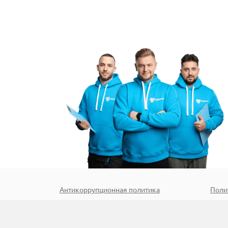
Антикоррупционная политика
Поли
Номер стр.:
10738
П