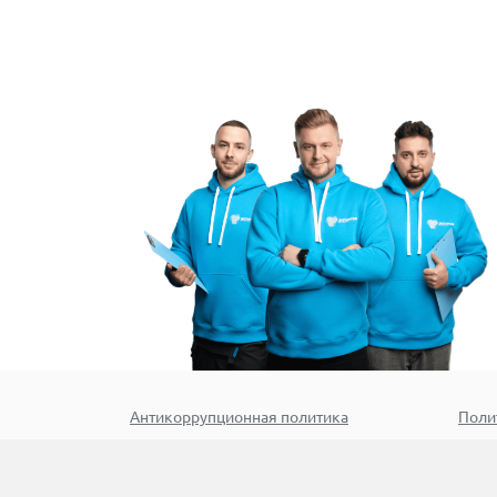
Антикоррупционная политика
Поли
Номер стр.:
2690
По