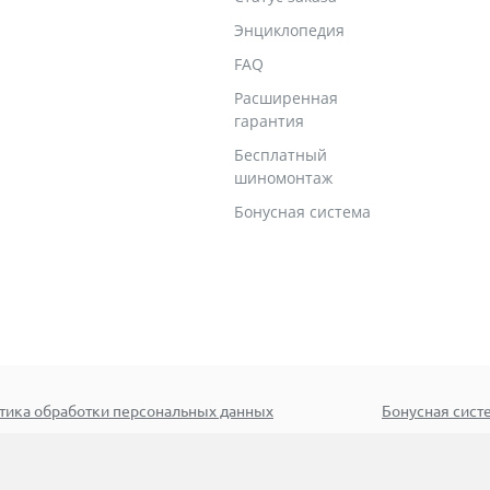
Энциклопедия
FAQ
Расширенная
гарантия
Бесплатный
шиномонтаж
Бонусная система
тика обработки персональных данных
Бонусная сист
иск
© 2005–2026 ООО «Эксклюз