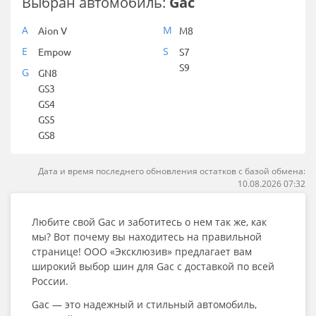
Выбран автомобиль:
Gac
A
M
Aion V
M8
E
S
Empow
S7
S9
G
GN8
GS3
GS4
GS5
GS8
Дата и время последнего обновления остатков с базой обмена:
10.08.2026 07:32
Любите свой Gac и заботитесь о нем так же, как
мы? Вот почему вы находитесь на правильной
странице! ООО «Эксклюзив» предлагает вам
широкий выбор шин для Gac с доставкой по всей
России.
Gac — это надежный и стильный автомобиль,