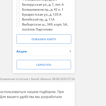
Fronway
Белорусская ул., д. 7, лит. А
General (by Continental)
Большевиков пр., д. 42 к. 1
Gislaved
Бухарестская ул., д. 120 А
Goform
Витебский пр., д. 11А
Goodride
Выборгское ш., 369, корп. 5А,
Goodyear
посёлок Парголово
Greentrac
КИМа пр., д. 6, В.О.
Grenlander
Народного Ополчения пр., д.
ПОКАЗАТЬ
КАРТУ
Gripmax
201К
GT Radial
Непокорённых пр., д. 64А
Акции
HABILEAD
Оптиков ул., д. 15
Hankook
Петровский проспект д. 20Б
Headway
Руставели ул., д. 42
СБРОСИТЬ
HiFly
Сердобольская ул., д. 3
HiLO
Софийская д. 112 к.2
Ikon (Nokian Tyres)
Харченко ул., д. 41
бновления остатков с базой обмена: 08.08.2026 07:24
ILINK
Шаумяна пр., д. 4
Imperial
пос. Ленсоветовский,
Joyroad
воспользоваться нашим подбором. При
Московское ш. 231 к.5
Kapsen
 Для вашего удобства мы разработали
г. Кингисепп, 4-й проезд, д. 1
Kavir Tire