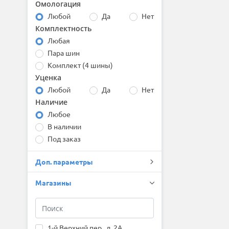
Омологация
Bridgestone
Любой
Да
Нет
Centara
Комплектность
Comforser
Compasal
Любая
Continental
Пара шин
Contyre
Комплект (4 шины)
Cooper
Уценка
Cordiant
Любой
Да
Нет
Delinte
Наличие
Double Coin
Любое
DoubleStar
Dunlop
В наличии
Duraturn
Под заказ
Dynamo
Evergreen
Доп. параметры
Falken
Firemax
Магазины
Firestone
Formula
Fortune
Forward
1-й Верхний пер., д. 2А