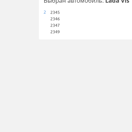
Выбран автомобиль:
Lada Vis
2
2345
2346
2347
2349