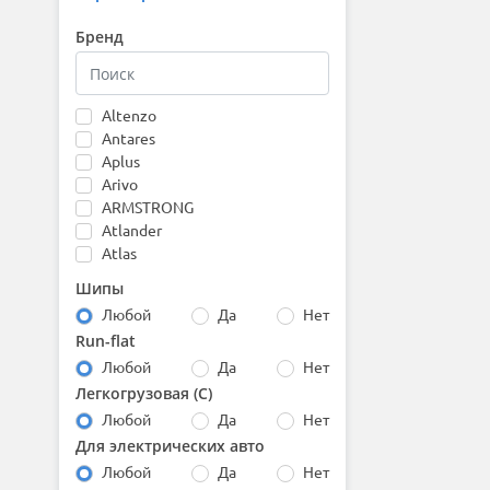
Бренд
Altenzo
Antares
Aplus
Arivo
ARMSTRONG
Atlander
Atlas
Attar
Шипы
Austone
Любой
Да
Нет
Autogreen
Run-flat
Barez
Любой
Да
Нет
Bars
Barum
Легкогрузовая (С)
Bearway
Любой
Да
Нет
Belshina
Для электрических авто
BfGoodrich
Любой
Да
Нет
Boto