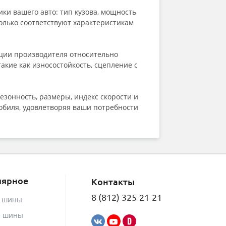
Kleber
Kumho
ки вашего авто: тип кузова, мощность
LANDROCK
только соответствуют характеристикам
Landsail
Landspider
Lanvigator
ации производителя относительно
Lassa
кие как износостойкость, сцепление с
Laufenn
Leao
Marshal
зонность, размеры, индекс скорости и
Massimo
обиля, удовлетворяя ваши потребности
Matador
Maxxis
Meteor
Michelin
MIRAGE
Nankang
лярное
Nexen
Контакты
Nokian Tyres (Ikon)
8 (812) 325-21-21
е шины
NorTec
Onyx
е шины
Ovation