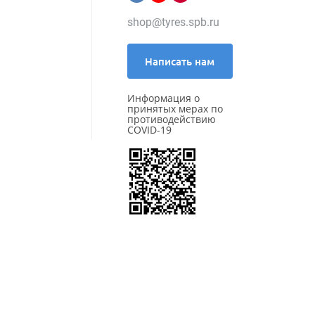
Pace
shop@tyres.spb.ru
Pirelli
Powertrac
Prinx
Написать нам
Rapid
ROADBOSS
Информация о
Roadcruza
принятых мерах по
Roadking
противодействию
Roadmarch
COVID-19
Roador
Roadstone
ROADX (by Sailun)
RockBlade
Rotalla
Royal Black
Sailun
Satoya
Sonix
SPARE TIRE
Starmaxx
Sunfull