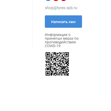
Pace
shop@tyres.spb.ru
Pirelli
Powertrac
Prinx
Написать нам
Rapid
ROADBOSS
Информация о
Roadcruza
принятых мерах по
Roadking
противодействию
Roadmarch
COVID-19
Roador
Roadstone
ROADX (by Sailun)
RockBlade
Rotalla
Royal Black
Sailun
Satoya
Sonix
SPARE TIRE
Starmaxx
Sunfull