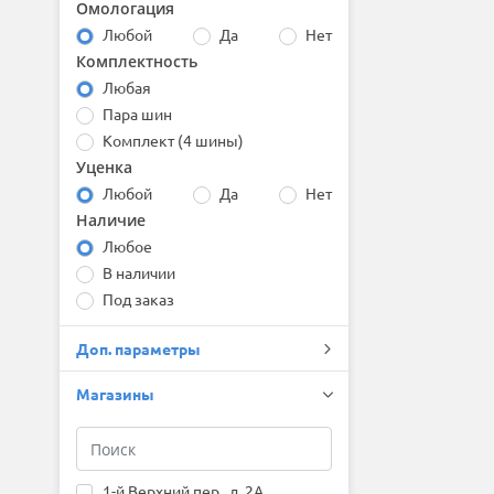
Омологация
Bridgestone
Любой
Да
Нет
Centara
Комплектность
Comforser
Compasal
Любая
Continental
Пара шин
Contyre
Комплект (4 шины)
Cooper
Уценка
Cordiant
Любой
Да
Нет
Delinte
Наличие
Double Coin
Любое
DoubleStar
Dunlop
В наличии
Duraturn
Под заказ
Dynamo
Evergreen
Доп. параметры
Falken
Firemax
Магазины
Firestone
Formula
Fortune
Forward
1-й Верхний пер., д. 2А