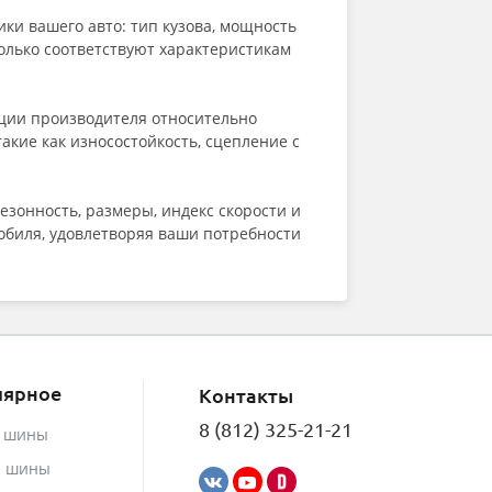
Kleber
Kumho
ки вашего авто: тип кузова, мощность
LANDROCK
только соответствуют характеристикам
Landsail
Landspider
Lanvigator
ации производителя относительно
Lassa
кие как износостойкость, сцепление с
Laufenn
Leao
Marshal
зонность, размеры, индекс скорости и
Massimo
обиля, удовлетворяя ваши потребности
Matador
Maxxis
Meteor
Michelin
MIRAGE
Nankang
лярное
Nexen
Контакты
Nokian Tyres (Ikon)
8 (812) 325-21-21
е шины
NorTec
Onyx
е шины
Ovation