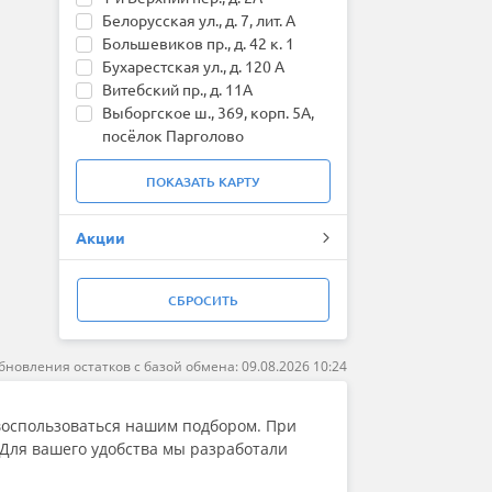
Fronway
Белорусская ул., д. 7, лит. А
General (by Continental)
Большевиков пр., д. 42 к. 1
Gislaved
Бухарестская ул., д. 120 А
Goform
Витебский пр., д. 11А
Goodride
Выборгское ш., 369, корп. 5А,
Goodyear
посёлок Парголово
Greentrac
КИМа пр., д. 6, В.О.
Grenlander
Народного Ополчения пр., д.
ПОКАЗАТЬ
КАРТУ
Gripmax
201К
GT Radial
Непокорённых пр., д. 64А
Акции
HABILEAD
Оптиков ул., д. 15
Hankook
Петровский проспект д. 20Б
Headway
Руставели ул., д. 42
СБРОСИТЬ
HiFly
Сердобольская ул., д. 3
HiLO
Софийская д. 112 к.2
Ikon (Nokian Tyres)
Харченко ул., д. 41
бновления остатков с базой обмена: 09.08.2026 10:24
ILINK
Шаумяна пр., д. 4
Imperial
пос. Ленсоветовский,
Joyroad
воспользоваться нашим подбором. При
Московское ш. 231 к.5
Kapsen
 Для вашего удобства мы разработали
г. Кингисепп, 4-й проезд, д. 1
Kavir Tire