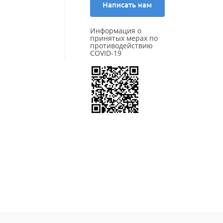
Написать нам
Pace
Pirelli
Powertrac
Информация о
принятых мерах по
Prinx
противодействию
Rapid
COVID-19
ROADBOSS
Roadcruza
Roadking
Roadmarch
Roador
Roadstone
ROADX (by Sailun)
RockBlade
Rotalla
Royal Black
Sailun
Satoya
Sonix
SPARE TIRE
Starmaxx
Sunfull