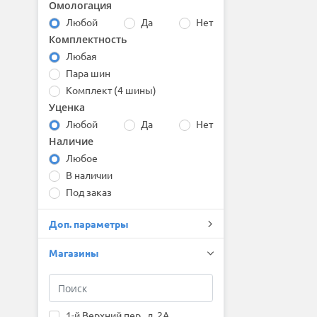
Омологация
Bridgestone
Любой
Да
Нет
Centara
Комплектность
Comforser
Compasal
Любая
Continental
Пара шин
Contyre
Комплект (4 шины)
Cooper
Уценка
Cordiant
Любой
Да
Нет
Delinte
Наличие
Double Coin
Любое
DoubleStar
Dunlop
В наличии
Duraturn
Под заказ
Dynamo
Evergreen
Доп. параметры
Falken
Firemax
Магазины
Firestone
Formula
Fortune
Forward
1-й Верхний пер., д. 2А