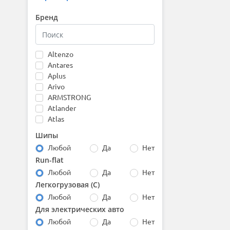
Бренд
Altenzo
Antares
Aplus
Arivo
ARMSTRONG
Atlander
Atlas
Attar
Шипы
Austone
Любой
Да
Нет
Autogreen
Run-flat
Barez
Любой
Да
Нет
Bars
Barum
Легкогрузовая (С)
Bearway
Любой
Да
Нет
Belshina
Для электрических авто
BfGoodrich
Любой
Да
Нет
Boto