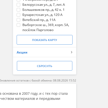
Fronway
Белорусская ул., д. 7, лит. А
General (by Continental)
Большевиков пр., д. 42 к. 1
Gislaved
Бухарестская ул., д. 120 А
Goform
Витебский пр., д. 11А
Goodride
Выборгское ш., 369, корп. 5А,
Goodyear
посёлок Парголово
Greentrac
КИМа пр., д. 6, В.О.
Grenlander
Народного Ополчения пр., д.
ПОКАЗАТЬ
КАРТУ
Gripmax
201К
GT Radial
Непокорённых пр., д. 64А
Акции
HABILEAD
Оптиков ул., д. 15
Hankook
Петровский проспект д. 20Б
Headway
Руставели ул., д. 42
СБРОСИТЬ
HiFly
Сердобольская ул., д. 3
HiLO
Софийская д. 112 к.2
Ikon (Nokian Tyres)
Харченко ул., д. 41
бновления остатков с базой обмена: 08.08.2026 15:52
ILINK
Шаумяна пр., д. 4
Imperial
пос. Ленсоветовский,
Joyroad
снована в 2007 году, и с тех пор стала
Московское ш. 231 к.5
Kapsen
ачеством материалов и передовыми
г. Кингисепп, 4-й проезд, д. 1
Kavir Tire