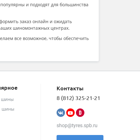
Kleber
ы популярны и подходят для большинства
Kumho
LANDROCK
Landsail
формить заказ онлайн и ожидать
Landspider
в наших шиномонтажных центрах.
Lanvigator
делаем все возможное, чтобы обеспечить
Lassa
Laufenn
Leao
Marshal
Massimo
Matador
Maxxis
Meteor
лярное
Контакты
Michelin
8 (812) 325-21-21
MIRAGE
е шины
Nankang
е шины
Nexen
Nokian Tyres (Ikon)
NorTec
shop@tyres.spb.ru
Onyx
Ovation