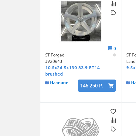
0
ST Forged
ST F
JV20643
Land
10.5x24 5x130 83.9 ET14
9.5x
brushed
Наличие
Н
146 250 Р.