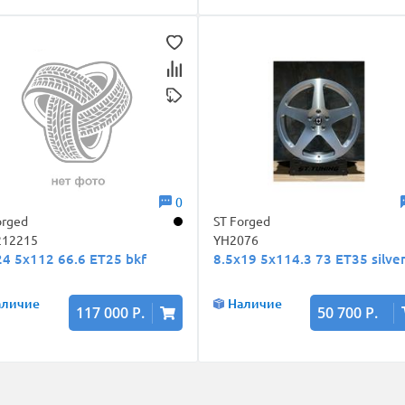
0
orged
ST Forged
212215
YH2076
4 5x112 66.6 ET25 bkf
8.5x19 5x114.3 73 ET35 silve
аличие
Наличие
117 000 Р.
50 700 Р.