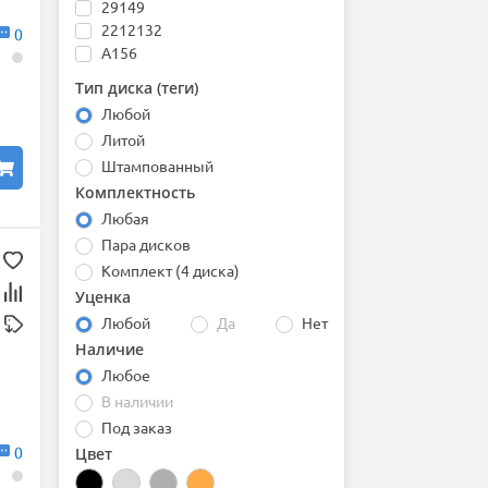
29149
G-FUT
2212132
Gart
0
A156
Gianelle
AF1898
HAMMAN
Тип диска (теги)
B 741M
iFree
Любой
B 742M
iFree Original
Литой
B 811M
INCH
Штампованный
B 818M
Inforged
B 913M
Inovit
Комплектность
BM Individual
KFZ
Любая
Brixtone R11
Khomen
Пара дисков
Brxt 240581
KoKo Kuture
Комплект (4 диска)
C08092
Konig
Уценка
Double Monoblock
Korea Wheel
Любой
Да
Нет
FB1689
Kronik
Наличие
FB1821
Lizardo
FBX2320
LS
Любое
FW2375
LS FlowForming
В наличии
HF-5
LS Forged
Под заказ
HJ0014
Magnetto
0
Цвет
HJ0015
MAK
HJ0018