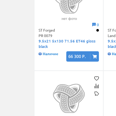
0
ST Forged
ST F
PR 0079
Land
9.5x21 5x130 71.56 ET46 gloss
9.5x
black
blac
Наличие
Н
66 300 Р.