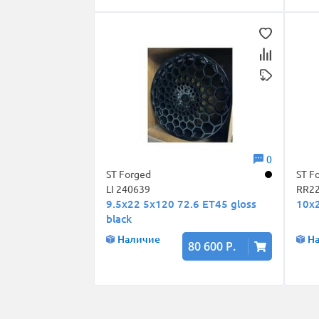
0
ST Forged
ST F
LI 240639
RR2
9.5x22 5x120 72.6 ET45 gloss
10x2
black
Наличие
Н
80 600 Р.