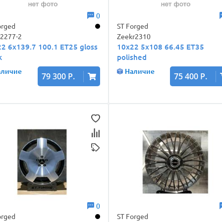
0
orged
ST Forged
 2277-2
Zeekr2310
2 6x139.7 100.1 ET25 gloss
10x22 5x108 66.45 ET35
k
polished
аличие
Наличие
79 300 Р.
75 400 Р.
0
orged
ST Forged