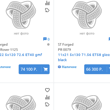
0
orged
ST Forged
 Rover 1125
PR 0079
22 5x120 72.6 ET40 gmf
11x21 5x130 71.56 ET58 glos
black
аличие
Наличие
74 100 Р.
66 300 Р.