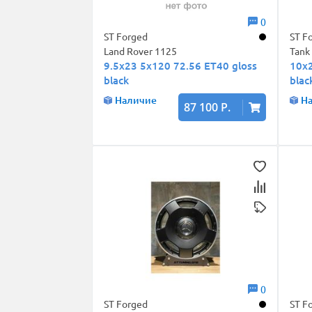
0
ST Forged
ST F
Land Rover 1125
Tank
9.5x23 5x120 72.56 ET40 gloss
10x2
black
blac
Наличие
Н
87 100 Р.
0
ST Forged
ST F