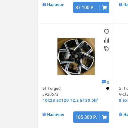
Наличие
Н
87 100 Р.
0
ST Forged
ST F
JV20572
V-Cl
10x23 5x120 72.5 ET30 bkf
8.5x
Наличие
Н
105 300 Р.