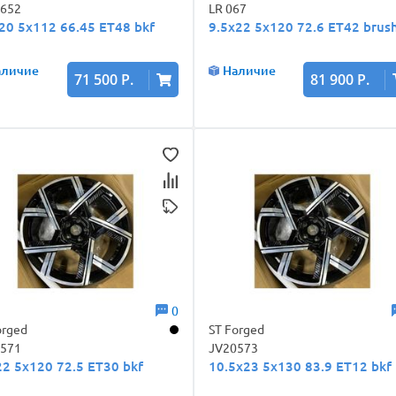
0652
LR 067
20 5x112 66.45 ET48 bkf
9.5x22 5x120 72.6 ET42 brus
аличие
Наличие
71 500 Р.
81 900 Р.
0
orged
ST Forged
0571
JV20573
2 5x120 72.5 ET30 bkf
10.5x23 5x130 83.9 ET12 bkf