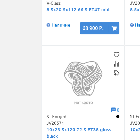
V-Class
JV2
8.5x20 5x112 66.5 ET47 mbl
8.5x
Наличие
Н
68 900 Р.
0
ST Forged
ST F
JV20571
JV2
10x23 5x120 72.5 ET38 gloss
10x2
black