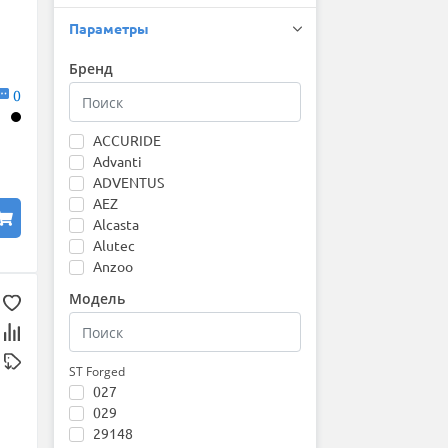
Параметры
Бренд
0
ACCURIDE
Advanti
ADVENTUS
AEZ
Alcasta
Alutec
Anzoo
Asterro
Модель
ATS
AZIMUT
CROSS STREET
Dezent
ST Forged
027
Dotz
029
Enkei
29148
Fondmetal