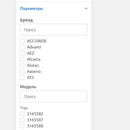
Параметры
Бренд
ACCURIDE
Advanti
AEZ
Alcasta
Alutec
Asterro
ATS
AZIMUT
Модель
CROSS STREET
Dezent
Dotz
Enkei
Topu
3165582
Fondmetal
3165587
Gart
3165588
iFree