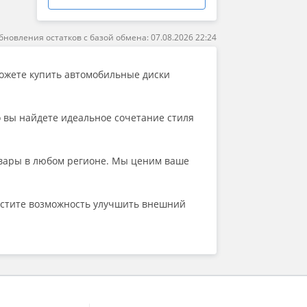
Rial
SRW
TechLine
бновления остатков с базой обмена: 07.08.2026 22:24
Topu
Trebl
TSW
можете купить автомобильные диски
Vissol
Wheels UP
X'trike
о вы найдете идеальное сочетание стиля
X-Race
Yamato
ZEPP 4х4
товары в любом регионе. Мы ценим ваше
ZIXI
КиК
Реплика
пустите возможность улучшить внешний
Реплика LegeArtis
Реплика WW
СКАД
ТЗСК