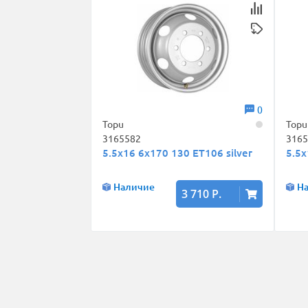
0
Topu
Topu
3165582
316
5.5x16 6x170 130 ET106 silver
5.5x
Наличие
Н
3 710 Р.