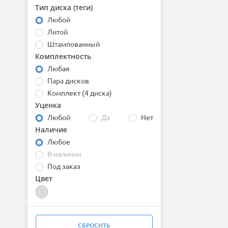
iFree Original
Тип диска (теги)
INCH
Любой
Inforged
Литой
KFZ
Штампованный
Khomen
Комплектность
Konig
Korea Wheel
Любая
Lizardo
Пара дисков
LS
Комплект (4 диска)
LS FlowForming
Уценка
Magnetto
Любой
Да
Нет
MAK
Наличие
MAMBA
Любое
Megami
Next
В наличии
NZ
Под заказ
OFF-ROAD Wheels
Цвет
Original
OZ
PDW
Replica ST
СБРОСИТЬ