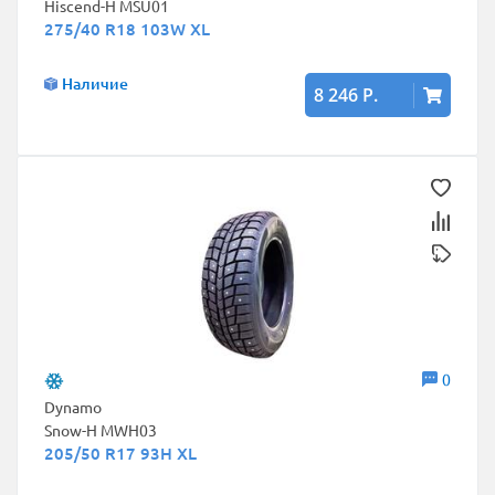
Hiscend-H MSU01
275/40 R18 103W XL
Наличие
8 246 Р.
0
Dynamo
Snow-H MWH03
205/50 R17 93H XL