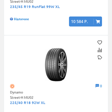
Street-H MU02
235/45 R19 RunFlat 99W XL
Наличие
10 584 Р.
0
Dynamo
Street-H MU02
225/40 R18 92W XL