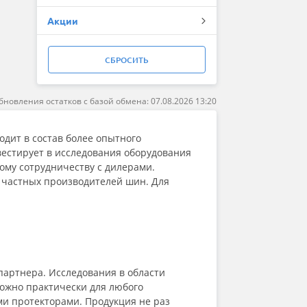
Kavir Tire
Акции
Kleber
Kumho
LANDROCK
СБРОСИТЬ
Landsail
Landspider
Lanvigator
бновления остатков с базой обмена: 07.08.2026 13:20
Lassa
Laufenn
одит в состав более опытного
Leao
вестирует в исследования оборудования
Marshal
ому сотрудничеству с дилерами.
Massimo
х частных производителей шин. Для
Matador
Maxxis
Meteor
Michelin
MIRAGE
Nankang
Nexen
партнера. Исследования в области
Nokian Tyres (Ikon)
ожно практически для любого
NorTec
ми протекторами. Продукция не раз