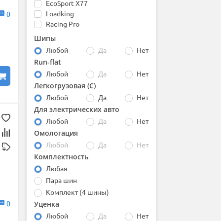
EcoSport X77
BfGoodrich
Loadking
0
Boto
Racing Pro
Bridgestone
Centara
Шипы
Comforser
Любой
Да
Нет
Compasal
Run-flat
Continental
Любой
Да
Нет
Contyre
Легкогрузовая (С)
Cooper
Cordiant
Любой
Да
Нет
Delinte
Для электрических авто
Double Coin
Любой
Да
Нет
DoubleStar
Омологация
Dunlop
Любой
Да
Нет
Duraturn
Комплектность
Dynamo
Любая
Evergreen
Falken
Пара шин
Firemax
Комплект (4 шины)
Firestone
0
Уценка
Formula
Любой
Да
Нет