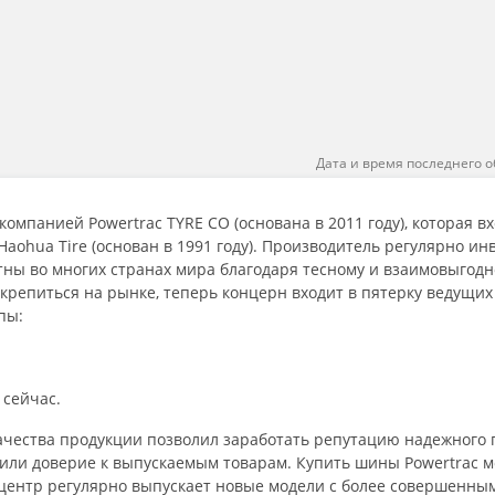
Дата и время последнего о
мпанией Powertrac TYRE CO (основана в 2011 году), которая вх
aohua Tire (основан в 1991 году). Производитель регулярно ин
стны во многих странах мира благодаря тесному и взаимовыгодн
крепиться на рынке, теперь концерн входит в пятерку ведущи
пы:
 сейчас.
качества продукции позволил заработать репутацию надежного 
или доверие к выпускаемым товарам. Купить шины Powertrac м
 центр регулярно выпускает новые модели с более совершенны