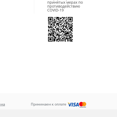
Starmaxx
принятых мерах по
Sunfull
противодействию
COVID-19
Three-A
Tigar
Torero
Torque
Tourador
Toyo
Tracmax
TRAZANO
Triangle
Tunga
Unigrip
Unistar
Viatti
Vittos
Vredestein
Wanda
Wanli
ема
Принимаем к оплате
WestLake
Windforce
Winrun