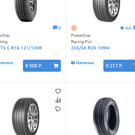
0
4,0
rtrac
Powertrac
king
Racing Pro
/75 C R16 121/120R
255/50 R20 109W
аличие
Наличие
8 500 Р.
9 217 Р.