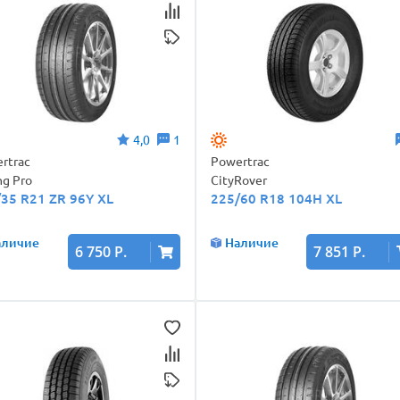
4,0
1
rtrac
Powertrac
ng Pro
CityRover
/35 R21 ZR 96Y XL
225/60 R18 104H XL
аличие
Наличие
6 750 Р.
7 851 Р.