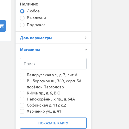
Fortune
Наличие
Forward
Любое
Fronway
В наличии
General (by Continental)
Gislaved
Под заказ
Goform
Goodride
Доп. параметры
Goodyear
Greentrac
Магазины
Grenlander
Gripmax
GT Radial
HABILEAD
Белорусская ул., д. 7, лит. А
Hankook
Выборгское ш., 369, корп. 5А,
Headway
посёлок Парголово
HiFly
КИМа пр., д. 6, В.О.
HiLO
Непокорённых пр., д. 64А
Ikon (Nokian Tyres)
Софийская д. 112 к.2
ILINK
Харченко ул., д. 41
Imperial
пос. Ленсоветовский,
Joyroad
Московское ш. 231 к.5
ПОКАЗАТЬ
КАРТУ
Kapsen