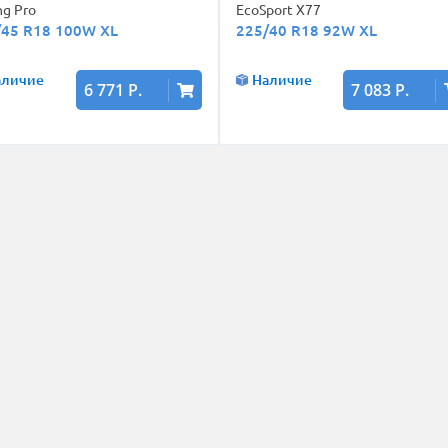
ng Pro
EcoSport X77
/45 R18 100W XL
225/40 R18 92W XL
аличие
Наличие
6 771 Р.
7 083 Р.