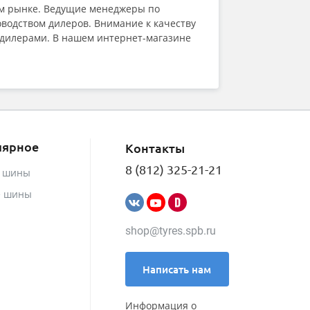
Onyx
ом рынке. Ведущие менеджеры по
Ovation
водством дилеров. Внимание к качеству
Pace
 дилерами. В нашем интернет-магазине
Pirelli
Powertrac
Prinx
Rapid
ROADBOSS
Roadcruza
Roadking
лярное
Контакты
Roadmarch
Roador
8 (812) 325-21-21
е шины
Roadstone
е шины
ROADX (by Sailun)
RockBlade
Rotalla
shop@tyres.spb.ru
Royal Black
Sailun
Satoya
Написать нам
Sonix
SPARE TIRE
Информация о