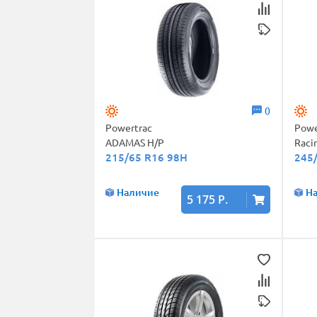
0
Powertrac
Powe
ADAMAS H/P
Raci
215/65 R16 98H
245
Наличие
Н
5 175 Р.