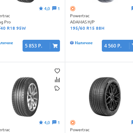
4,0
1
rtrac
Powertrac
ng Pro
ADAMAS H/P
/40 R18 95W
195/60 R15 88H
аличие
Наличие
5 853 Р.
4 560 Р.
4,0
1
rtrac
Powertrac