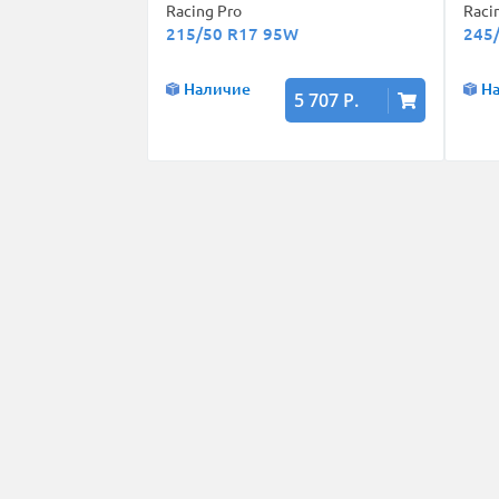
Racing Pro
Raci
215/50 R17 95W
245
Наличие
Н
5 707 Р.