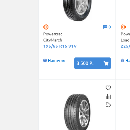
0
Powertrac
Powe
CityMarch
Load
195/65 R15 91V
225
Наличие
Н
3 500 Р.