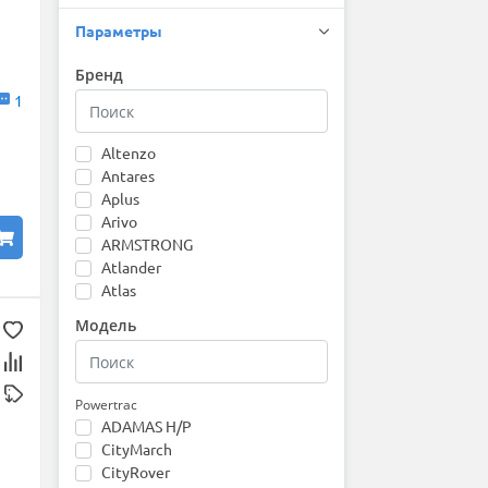
Параметры
Бренд
1
Altenzo
Antares
Aplus
Arivo
ARMSTRONG
Atlander
Atlas
Attar
Модель
Austone
Autogreen
Barez
Bars
Powertrac
ADAMAS H/P
Barum
CityMarch
Bearway
CityRover
Belshina