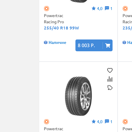
4,0
1
Powertrac
Powe
Racing Pro
Raci
255/40 R18 99W
235
Наличие
Н
8 003 Р.
4,0
1
Powertrac
Powe