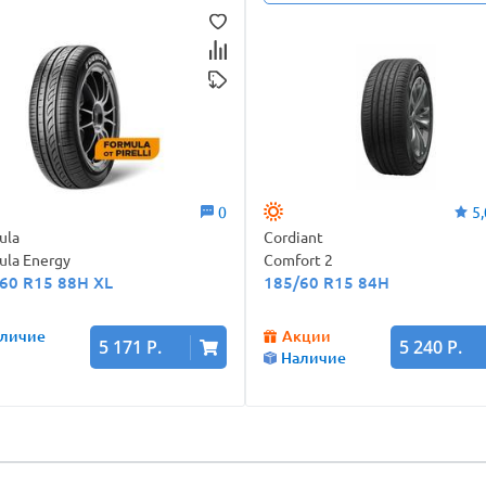
0
5,
ula
Cordiant
ula Energy
Comfort 2
60 R15 88H XL
185/60 R15 84H
личие
Акции
5 171 Р.
5 240 Р.
Наличие