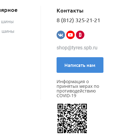
лярное
Контакты
8 (812) 325-21-21
е шины
е шины
shop@tyres.spb.ru
Написать нам
Информация о
принятых мерах по
противодействию
COVID-19