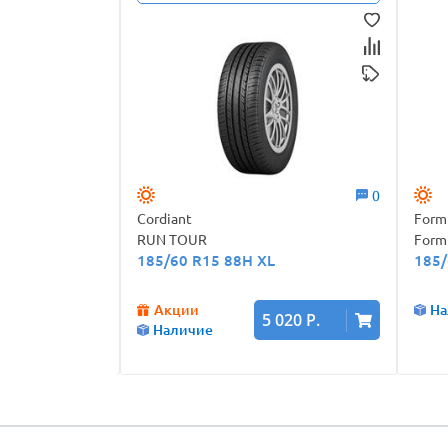
0
0
Cordiant
Form
RUN TOUR
Form
185/60 R15 88H XL
185/
Акции
На
260 Р.
5 020 Р.
Наличие