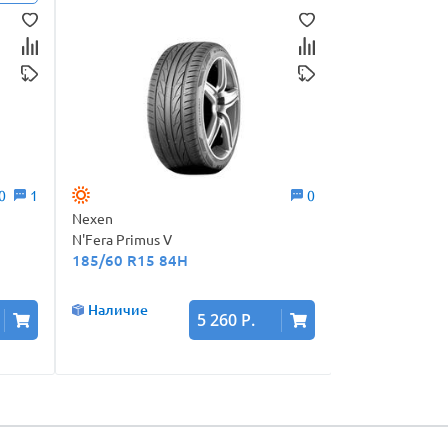
0
1
0
Nexen
Cordiant
N'Fera Primus V
RUN TOUR
185/60 R15 84H
185/60 R15 8
Наличие
Акции
5 260 Р.
Наличие