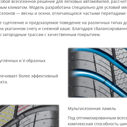
собой всесезонное решение для легковых автомобилей, рассчит
ным климатом. Модель разработана специально для условий мяг
х сезонов — весны и осени, отличающихся частыми перепадами
 сцепление и предсказуемое поведение на различных типах до
 на укатанном снегу и снежной каше. Благодаря сбалансирова
по загородным трассам с качественным покрытием.
углённых и V‑образных
печивает более эффективный
кта.
Мультисезонная ламель
Под оптимизированным всес
комплексная способность ши